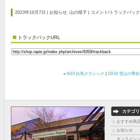
2023年10月7日 |
お知らせ
,
山の様子
|
コメント/トラックバック (
トラックバックURL
«
9/10 白馬クラシック
|
10/19 雪山の季節
カテゴリ
おすすめ商
お知らせ
オンライン