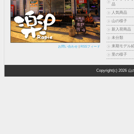
品
人気商品
山の様子
新入荷商品
未分類
来期モデル
お問い合わせ
|
RSSフィード
里の様子
Copyright(c) 2026
山