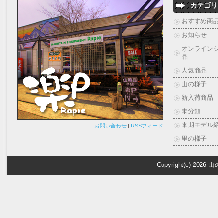
カテゴリ
おすすめ商
お知らせ
オンライン
品
人気商品
山の様子
新入荷商品
未分類
来期モデル
お問い合わせ
|
RSSフィード
里の様子
Copyright(c) 2026
山