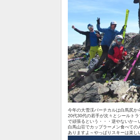
今年の大雪渓バーチカルは白馬尻か
20代30代の若手が次々とシールト
で頑張るという・・・逆やないか～
白馬山荘でカップラーメン食べての
ありますよ～やっぱりスキーは楽し