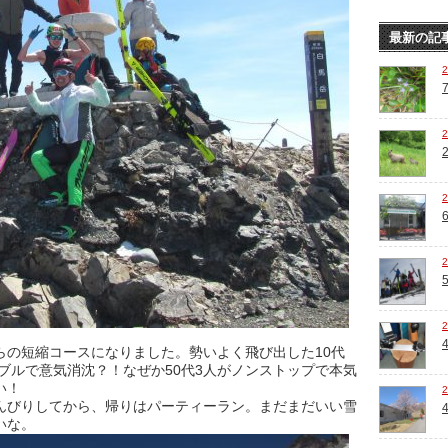
最新の記
らの短縮コースになりました。勢いよく飛び出した10代
ラブルで意気消沈？！なぜか50代3人がノンストップで本気
い！
んびりしてから、帰りはパーティーラン。まだまだいい雪
いな。