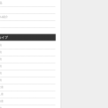
品
ル紹介
カイブ
月
月
月
月
月
月
2月
1月
0月