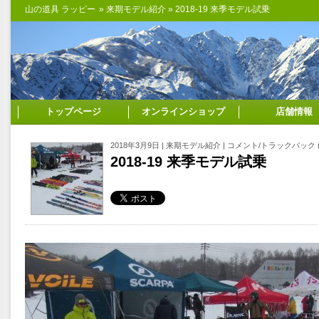
山の道具 ラッピー
»
来期モデル紹介
» 2018-19 来季モデル試乗
トップページ
オンラインショップ
店舗情報
2018年3月9日 |
来期モデル紹介
|
コメント/トラックバック (
2018-19 来季モデル試乗