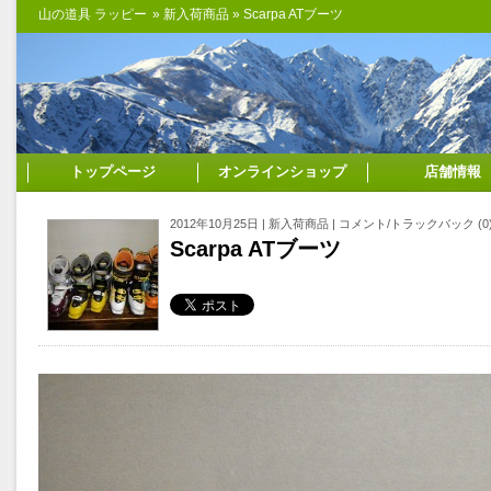
山の道具 ラッピー
»
新入荷商品
» Scarpa ATブーツ
トップページ
オンラインショップ
店舗情報
2012年10月25日 |
新入荷商品
|
コメント/トラックバック (0
Scarpa ATブーツ