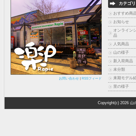
カテゴリ
おすすめ商
お知らせ
オンライン
品
人気商品
山の様子
新入荷商品
未分類
来期モデル
お問い合わせ
|
RSSフィード
里の様子
Copyright(c) 2026
山