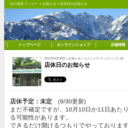
山の道具 ラッピー
»
お知らせ
» 店休日のお知らせ
トップページ
オンラインショップ
店舗情報
2012年9月30日 |
お知らせ
|
コメント/トラックバック (0)
店休日のお知らせ
店休予定：未定
(9/30更新)
まだ不確定ですが、10月10日か11日あた
る可能性があります。
できるだけ開けるつもりでやっておりま