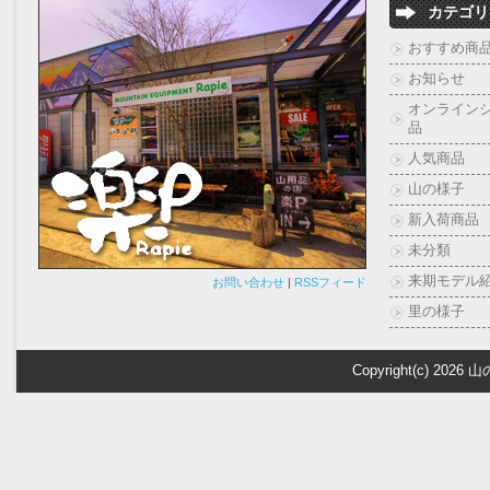
カテゴリ
おすすめ商
お知らせ
オンライン
品
人気商品
山の様子
新入荷商品
未分類
来期モデル
お問い合わせ
|
RSSフィード
里の様子
Copyright(c) 2026
山